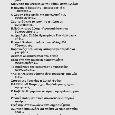
[ΒΙΝ...
Καθίζηση της ελευθερίας του Τύπου στην Ελλάδα
Η πανδημία έφερε την ''δικτατορία'' ή η
''δικτατορ...
Ο Ζόραν Ζάεφ μιλάει για την αλλαγή των
συνόρων στα...
Σαμποτάζ απο το Ιράν(;) σχετίζεται με
αντεκδικητικ...
Β.Πούτιν προς Δύση: «Προσπαθήσατε να
δολοφονήσετε ...
Λαύρα Αγίου Σάββα Ηγιασμένου The Holy Lavra
of St....
Ρωσικά Sukhoi έστειλαν στον Αλλάχ 200
Τζιχαντιστές...
Κορονοϊός: Γερμανική «απόβαση» στη Μόσχα
για εμβολ...
Δεκάδες οι κατάσκοποι στο Αιγαίο
Πέρα απο την Τουρκική διαμαρτυρία η
συγκεκριμένη ε...
Τα παράλογα της κυβέρνησης Μητσοτάκη:
Αναγνωρίζει ...
“Και η Αλεξανδρούπολη είναι τουρκική” μας λέει
ο σ...
Στόχος της Τουρκίας η Δυτική Θράκη
ΙΛΑΡΙΩΝ: «Ο Πατριάρχης Βαρθολομαίος έχασε
προφανώς...
Ο Ναβάλνι θα μηνύσει τις αρχές της φυλακής γιατί
τ...
Ρωσικά πολεμικά πλοία συνοδεύουν εμπορικά
του Ιράν...
Εφιάλτης στα Βαλκάνια απο δημοσιεύματα
Αλμπερτ Μπουρλάς: Θα πρέπει να εμβολιαστείτε
όλοι ...