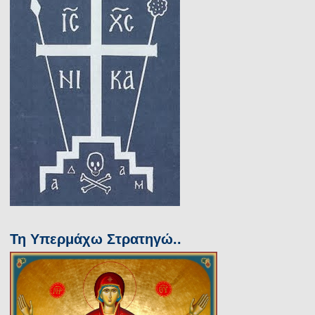
Τη Υπερμάχω Στρατηγώ..