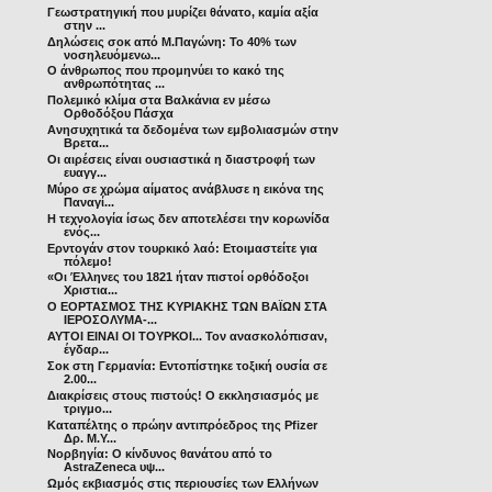
Γεωστρατηγική που μυρίζει θάνατο, καμία αξία
στην ...
Δηλώσεις σοκ από Μ.Παγώνη: Το 40% των
νοσηλευόμενω...
Ο άνθρωπος που προμηνύει το κακό της
ανθρωπότητας ...
Πολεμικό κλίμα στα Βαλκάνια εν μέσω
Ορθοδόξου Πάσχα
Ανησυχητικά τα δεδομένα των εμβολιασμών στην
Βρετα...
Οι αιρέσεις είναι ουσιαστικά η διαστροφή των
ευαγγ...
Μύρο σε χρώμα αίματος ανάβλυσε η εικόνα της
Παναγί...
Η τεχνολογία ίσως δεν αποτελέσει την κορωνίδα
ενός...
Ερντογάν στον τουρκικό λαό: Ετοιμαστείτε για
πόλεμο!
«Οι Έλληνες του 1821 ήταν πιστοί ορθόδοξοι
Χριστια...
Ο ΕΟΡΤΑΣΜΟΣ ΤΗΣ ΚΥΡΙΑΚΗΣ ΤΩΝ ΒΑΪΩΝ ΣΤΑ
ΙΕΡΟΣΟΛΥΜΑ-...
ΑΥΤΟΙ ΕΙΝΑΙ ΟΙ ΤΟΥΡΚΟΙ... Τον ανασκολόπισαν,
έγδαρ...
Σοκ στη Γερμανία: Εντοπίστηκε τοξική ουσία σε
2.00...
Διακρίσεις στους πιστούς! Ο εκκλησιασμός με
τριγμο...
Καταπέλτης ο πρώην αντιπρόεδρος της Pfizer
Δρ. M.Y...
Νορβηγία: Ο κίνδυνος θανάτου από το
AstraZeneca υψ...
Ωμός εκβιασμός στις περιουσίες των Ελλήνων