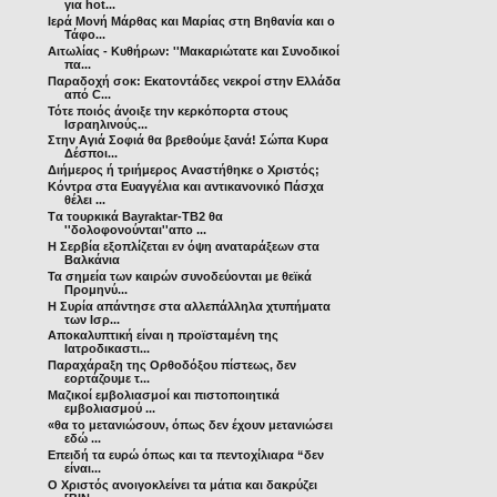
για hot...
Ιερά Μονή Μάρθας και Μαρίας στη Βηθανία και ο
Τάφο...
Αιτωλίας - Κυθήρων: ''Μακαριώτατε και Συνοδικοί
πα...
Παραδοχή σοκ: Εκατοντάδες νεκροί στην Ελλάδα
από C...
Τότε ποιός άνοιξε την κερκόπορτα στους
Ισραηλινούς...
Στην Αγιά Σοφιά θα βρεθούμε ξανά! Σώπα Κυρα
Δέσποι...
Διήμερος ή τριήμερος Αναστήθηκε ο Χριστός;
Κόντρα στα Ευαγγέλια και αντικανονικό Πάσχα
θέλει ...
Tα τουρκικά Bayraktar-TB2 θα
''δολοφονούνται''απο ...
Η Σερβία εξοπλίζεται εν όψη αναταράξεων στα
Βαλκάνια
Τα σημεία των καιρών συνοδεύονται με θεϊκά
Προμηνύ...
Η Συρία απάντησε στα αλλεπάλληλα χτυπήματα
των Ισρ...
Αποκαλυπτική είναι η προϊσταμένη της
Ιατροδικαστι...
Παραχάραξη της Ορθοδόξου πίστεως, δεν
εορτάζουμε τ...
Μαζικοί εμβολιασμοί και πιστοποιητικά
εμβολιασμού ...
«θα το μετανιώσουν, όπως δεν έχουν μετανιώσει
εδώ ...
Επειδή τα ευρώ όπως και τα πεντοχίλιαρα “δεν
είναι...
Ο Χριστός ανοιγοκλείνει τα μάτια και δακρύζει