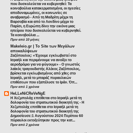
που δυσκολεύεται να κυβερνηθεί: Τα
κοινοβούλια κατακερματισμένα, οι ηγεσίες
αποδυναμωμένες, οι κοινωνίες σε
αναβρασμό
-
Από τη Μαδρίτη μέχρι τη
Βαρσοβία και από το Λονδίνο μέχρι το
Παρίσι, η Ευρώπη δίνει την εικόνα μιας
ηπείρου που δυσκολεύεται να κυβερνηθεί.
Τα κοινοβούλια ...
Πριν από 10 μήνες
Makeleio.gr | Το Site των Μεγάλων
αποκαλύψεων
Ζαζόπουλος: «Έχουμε εγκλωβιστεί στο
Ισραήλ και περιμένουμε να ανοίξει το
αεροδρόμιο για να φύγουμε»
-
Ο γνωστός
λαϊκός τραγουδιστής Αλέκος Ζαζόπουλος,
βρίσκεται εγκλωβισμένος από χθες στο
Ισραήλ, μετά το μπαράζ πυραυλικών
επιθέσεων που εξαπέλυσε το Ιράν. Όπ...
Πριν από 1 χρόνια
HeLLeNiCReVeNgE
Η Χεζμπολάχ επιτίθεται στο Ισραήλ μετά τη
δολοφονία του στρατιωτικού διοικητή της
-
Η
Χεζμπολάχ επιτίθεται στο Ισραήλ μετά τη
δολοφονία του στρατιωτικού διοικητή της
Δημοσίευσε:1 Αυγούστου 2024 Περίπου 60
πύραυλοι εκτοξεύτηκαν προς την κατ...
Πριν από 2 χρόνια