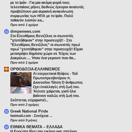
με το Ιράν
-
Για μια ακόμα φορά τους
τελευταίους μήνες διεθνώς έγκυροι αναλυτές
προβλέπουν μια αυριανή ανακοίνωση
συμφωνίας των ΗΠΑ με το Ιράν. Πολύ
πιθανόν λοιπόν κα...
Πριν από 1 ημέρα
dimpenews.com
Στο Ελευθέριος Βενιζέλος οι σιωνιστές
”χτυπήθηκαν” στην προσευχή!!
-
Στο
”Ελευθέριος Βενιζέλος” οι σιωνιστές πρωί
πρωί ”χτυπήθηκαν” στην προσευχή!! Είχαν
μετατρέψει δημόσιο χώρο σε Τείχος των
Δακρύων…. Ήταν ένα γκρουπ που θα...
Πριν από 1 ημέρα
ΟΡΘΟΔΟΞΙΑ-ΕΛΛΗΝΙΣΜΟΣ
Αἱ εὐεργετικαί θλίψεις
-
Τοῦ
Πρωτοπρεσβυτέρου π.
Διονυσίου Τάτση Ὁ ἄνθρωπος
ἔχει ἐναλλαγὲς στὴ ζωή του.
Ἄλλοτε χαίρεται, γιατὶ ὅλα
βαίνουν καλῶς στὴ ζωή του.
Σκέπτεται, εὐχαριστεῖ...
Πριν από 2 ημέρες
Greek National Pride
hotmail.com
-
Συνέχεια →
Πριν από 9 μήνες
ΕΘΝΙΚΑ ΘΕΜΑΤΑ – ΕΛΛΑΔΑ
Η Ευρώπη δίνει την εικόνα μιας ηπείρου