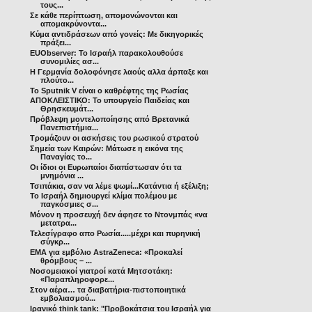
τους...
Σε κάθε περίπτωση, απομονώνονται και
απομακρύνοντα...
Κύμα αντιδράσεων από γονείς: Με δικηγορικές
πράξει...
EUObserver: Το Ισραήλ παρακολουθούσε
συνομιλίες ασ...
Η Γερμανία δολοφόνησε λαούς αλλα άρπαξε και
πλούτο...
Το Sputnik V είναι ο καθρέφτης της Ρωσίας
ΑΠΟΚΛΕΙΣΤΙΚΟ: Το υπουργείο Παιδείας και
Θρησκευμάτ...
Πρόβλεψη μοντελοποίησης από Βρετανικά
Πανεπιστήμια...
Τρομάζουν οι ασκήσεις του ρωσικού στρατού
Σημεία των Καιρών: Mάτωσε η εικόνα της
Παναγίας το...
Οι ίδιοι οι Ευρωπαίοι διαπίστωσαν ότι τα
μνημόνια ...
Τσιπάκια, σαν να λέμε ψωμί...Κατάντια ή εξέλιξη;
Το Ισραήλ δημιουργεί κλίμα πολέμου με
παγκόσμιες σ...
Μόνον η προσευχή δεν άφησε το Ντονμπάς «να
μετατρα...
Τελεσίγραφο απο Ρωσία.....μέχρι και πυρηνική
σύγκρ...
EMA για εμβόλιο AstraZeneca: «Προκαλεί
θρόμβους – ...
Νοσομειακοί γιατροί κατά Μητσοτάκη:
«Παραπληροφορε...
Στον αέρα… τα διαβατήρια-πιστοποιητικά
εμβολιασμού...
Ιρανικό think tank: "Προβοκάτσια του Ισραήλ για