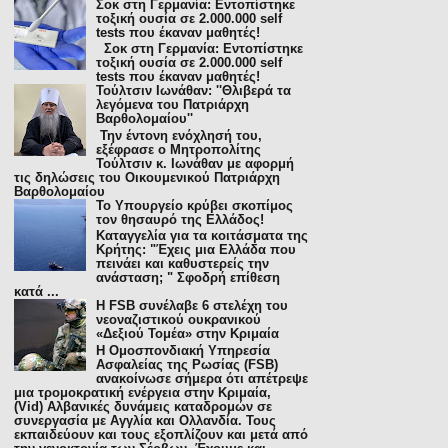
Σοκ στη Γερμανία: Εντοπίστηκε
τοξική ουσία σε 2.000.000 self
tests που έκαναν μαθητές!
Σοκ στη Γερμανία: Εντοπίστηκε
τοξική ουσία σε 2.000.000 self
tests που έκαναν μαθητές!
Τούλτσιν Ιωνάθαν: ''Θλιβερά τα
λεγόμενα του Πατριάρχη
Βαρθολομαίου''
Την έντονη ενόχλησή του,
εξέφρασε ο Μητροπολίτης
Τούλτσιν κ. Ιωνάθαν με αφορμή
τις δηλώσεις του Οικουμενικού Πατριάρχη
Βαρθολομαίου
To Υπουργείο κρύβει σκοπίμος
τον θησαυρό της Ελλάδος!
Καταγγελία για τα κοιτάσματα της
Κρήτης: "Έχεις μια Ελλάδα που
πεινάει και καθυστερείς την
ανάσταση; " Σφοδρή επίθεση
κατά ...
H FSB συνέλαβε 6 στελέχη του
νεοναζιστικού ουκρανικού
«Δεξιού Τομέα» στην Κριμαία
Η Ομοσπονδιακή Υπηρεσία
Ασφαλείας της Ρωσίας (FSB)
ανακοίνωσε σήμερα ότι απέτρεψε
μια τρομοκρατική ενέργεια στην Κριμαία,
(Vid) Αλβανικές δυνάμεις καταδρομών σε
συνεργασία με Αγγλία και Ολλανδία. Τους
εκπαιδεύουν και τους εξοπλίζουν και μετά από