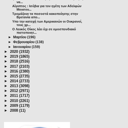
να...
Αίγυπτος : Ισόβια για τον ηγέτη των Αδελφών
Μουσου...
Τρομάζουν τα ποσοστά κακοποίησης στην
Βρετανία απο...
Υπο την κατοχή των Αμερικανών οι Ουκρανοί,
τους χρ...
Ο Λευκός Οίκος λέει όχι σε ομοσπονδιακό
πιστοποιητ...
►
Μαρτίου
(196)
►
Φεβρουαρίου
(138)
►
Ιανουαρίου
(159)
►
2020
(1932)
►
2019
(1865)
►
2018
(2516)
►
2017
(2103)
►
2016
(2380)
►
2015
(2735)
►
2014
(2733)
►
2013
(3098)
►
2012
(2971)
►
2011
(1717)
►
2010
(2261)
►
2009
(1179)
►
2008
(11)