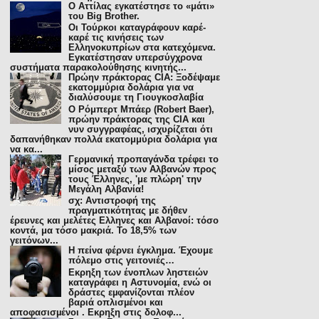
Ο Αττίλας εγκατέστησε το «μάτι»
του Big Brother.
Οι Τούρκοι καταγράφουν καρέ-
καρέ τις κινήσεις των
Ελληνοκυπρίων στα κατεχόμενα.
Εγκατέστησαν υπερσύγχρονα
συστήματα παρακολούθησης κινητής...
Πρώην πράκτορας CIA: Ξοδέψαμε
εκατομμύρια δολάρια για να
διαλύσουμε τη Γιουγκοσλαβία
Ο Ρόμπερτ Μπάερ (Robert Baer),
πρώην πράκτορας της CIA και
νυν συγγραφέας, ισχυρίζεται ότι
δαπανήθηκαν πολλά εκατομμύρια δολάρια για
να κα...
Γερμανική προπαγάνδα τρέφει το
μίσος μεταξύ των Αλβανών προς
τους Έλληνες, 'με πλώρη' την
Μεγάλη Αλβανία!
σχ: Αντιστροφή της
πραγματικότητας με δήθεν
έρευνες και μελέτες Ελληνες και Αλβανοί: τόσο
κοντά, μα τόσο μακριά. Το 18,5% των
γειτόνων...
Η πείνα φέρνει έγκλημα. Έχουμε
πόλεμο στις γειτονιές…
Εκρηξη των ένοπλων ληστειών
καταγράφει η Αστυνοµία, ενώ οι
δράστες εµφανίζονται πλέον
βαριά οπλισµένοι και
αποφασισµένοι . Εκρηξη στις δολοφ...