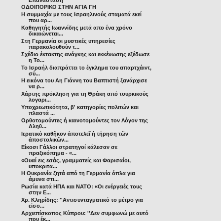
ΟΔΟΙΠΟΡΙΚΟ ΣΤΗΝ ΑΓΙΑ ΓΗ
Η συμμαχία με τους Ισραηλινούς σταματά εκεί
που αρ...
Καθηγητής Ιωαννίδης μετά απο ένα χρόνο
δικαιώνεται...
Στη Γερμανία οι μυστικές υπηρεσίες
παρακολουθούν τ...
Σχέδιο έκτακτης ανάγκης και εκκένωσης εξέδωσε
η Το...
Το Ισραήλ διαπράττει το έγκλημα του απαρτχάιντ,
σύ...
Η εικόνα του Αη Γιάννη του Βαπτιστή ξανάρχισε
να ρ...
Χάρτης πρόκληση για τη Θράκη από τουρκικούς
λογαρι...
Υποχρεωτικότητα, β' κατηγορίες πολιτών και
πλαστά ...
Ορθοτομούντες ή καινοτομούντες τον Λόγον της
Αληθ...
Ιερατικὸ καθῆκον ἀποτελεῖ ἡ τήρηση τῶν
ἀποστολικῶν...
Είκοσι Γάλλοι στρατηγοί κάλεσαν σε
πραξικόπημα - «...
«Ουαί εις εσάς, γραμματείς και Φαρισαίοι,
υποκριτα...
Η Ουκρανία ζητά από τη Γερμανία όπλα για
άμυνα στι...
Ρωσία κατά ΗΠΑ και ΝΑΤΟ: «Οι ενέργειές τους
στην Ε...
Χρ. Κληρίδης: ''Αντισυνταγματικό το μέτρο για
είσο...
Αρχιεπίσκοπος Κύπρου: ''Δεν συμφωνώ με αυτό
που έκ...