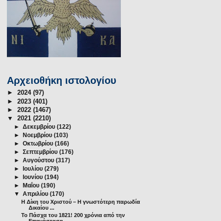
Αρχειοθήκη ιστολογίου
►
2024
(97)
►
2023
(401)
►
2022
(1467)
▼
2021
(2210)
►
Δεκεμβρίου
(122)
►
Νοεμβρίου
(103)
►
Οκτωβρίου
(166)
►
Σεπτεμβρίου
(176)
►
Αυγούστου
(317)
►
Ιουλίου
(279)
►
Ιουνίου
(194)
►
Μαΐου
(190)
▼
Απριλίου
(170)
Η Δίκη του Χριστού – Η γνωστότερη παρωδία
Δικαίου ...
Το Πάσχα του 1821! 200 χρόνια από την
Επανάσταση