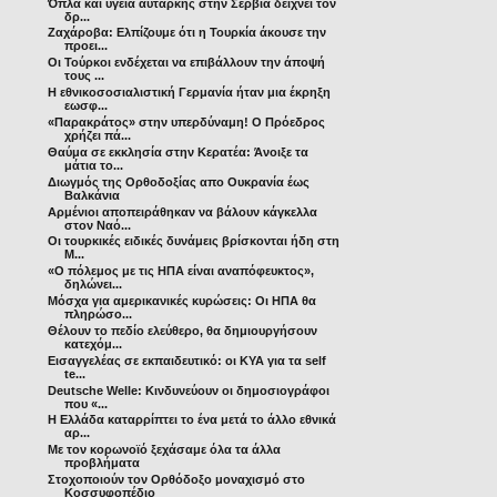
Όπλα και υγεία αυτάρκης στην Σερβία δείχνει τον
δρ...
Ζαχάροβα: Ελπίζουμε ότι η Τουρκία άκουσε την
προει...
Οι Τούρκοι ενδέχεται να επιβάλλουν την άποψή
τους ...
Η εθνικοσοσιαλιστική Γερμανία ήταν μια έκρηξη
εωσφ...
«Παρακράτος» στην υπερδύναμη! Ο Πρόεδρος
χρήζει πά...
Θαύμα σε εκκλησία στην Κερατέα: Άνοιξε τα
μάτια το...
Διωγμός της Ορθοδοξίας απο Ουκρανία έως
Βαλκάνια
Αρμένιοι αποπειράθηκαν να βάλουν κάγκελλα
στον Ναό...
Οι τουρκικές ειδικές δυνάμεις βρίσκονται ήδη στη
Μ...
«Ο πόλεμος με τις ΗΠΑ είναι αναπόφευκτος»,
δηλώνει...
Μόσχα για αμερικανικές κυρώσεις: Οι ΗΠΑ θα
πληρώσο...
Θέλουν το πεδίο ελεύθερο, θα δημιουργήσουν
κατεχόμ...
Εισαγγελέας σε εκπαιδευτικό: οι ΚΥΑ για τα self
te...
Deutsche Welle: Κινδυνεύουν οι δημοσιογράφοι
που «...
Η Ελλάδα καταρρίπτει το ένα μετά το άλλο εθνικά
αρ...
Με τον κορωνοϊό ξεχάσαμε όλα τα άλλα
προβλήματα
Στοχοποιούν τον Ορθόδοξο μοναχισμό στο
Κοσσυφοπέδιο