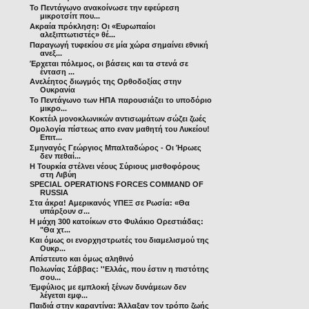
Το Πεντάγωνο ανακοίνωσε την εφεύρεση
μικροτσίπ που...
Ακραία πρόκληση: Οι «Ευρωπαίοι
αλεξιπτωτιστές» θέ...
Παραγωγή τυφεκίου σε μία χώρα σημαίνει εθνική
ανεξ...
Έρχεται πόλεμος, οι βάσεις και τα στενά σε
ένταση ...
Ανελέητος διωγμός της Ορθοδοξίας στην
Ουκρανία
Το Πεντάγωνο των ΗΠΑ παρουσιάζει το υποδόριο
μικρο...
Κοκτέιλ μονοκλωνικών αντισωμάτων σώζει ζωές
Ομολογία πίστεως απο εναν μαθητή του Λυκείου!
Επιτ...
Σμηναγός Γεώργιος Μπαλταδώρος - Οι Ήρωες
δεν πεθαί...
Η Τουρκία στέλνει νέους Σύριους μισθοφόρους
στη Λιβύη
SPECIAL OPERATIONS FORCES COMMAND OF
RUSSIA
Στα άκρα! Αμερικανός ΥΠΕΞ σε Ρωσία: «Θα
υπάρξουν σ...
Η μάχη 300 κατοίκων στο Φυλάκιο Ορεστιάδας:
"Θα χτ...
Και όμως οι ενορχηστρωτές του διαμελισμού της
Ουκρ...
Απίστευτο και όμως αληθινό
Πολωνίας Σάββας: ''Ελλάς, που έστιν η πιστότης
σου...
Έμφύλιος με εμπλοκή ξένων δυνάμεων δεν
λέγεται εμφ...
Παιδιά στην καραντίνα: Άλλαξαν τον τρόπο ζωής