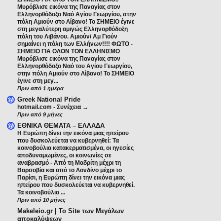
Μυρόβλισε εικόνα της Παναγίας στον
Ελληνορθόδοξο Ναό Αγίου Γεωργίου, στην
πόλη Αμιούν στο Λίβανο! Το ΣΗΜΕΙΟ έγινε
στη μεγαλύτερη αμιγώς Ελληνορθόδοξη
πόλη του Λιβάνου. Αμιούν/ Αμ Γιούν
σημαίνει η πόλη των Ελλήνων!!!! ΦΩΤΟ
-
ΣΗΜΕΙΟ ΓΙΑ ΟΛΟΝ ΤΟΝ ΕΛΛΗΝΙΣΜΟ
Μυρόβλισε εικόνα της Παναγίας στον
Ελληνορθόδοξο Ναό του Αγίου Γεωργίου,
στην πόλη Αμιούν στο Λίβανο! Το ΣΗΜΕΙΟ
έγινε στη μεγ...
Πριν από 1 ημέρα
Greek National Pride
hotmail.com
-
Συνέχεια →
Πριν από 9 μήνες
ΕΘΝΙΚΑ ΘΕΜΑΤΑ – ΕΛΛΑΔΑ
Η Ευρώπη δίνει την εικόνα μιας ηπείρου
που δυσκολεύεται να κυβερνηθεί: Τα
κοινοβούλια κατακερματισμένα, οι ηγεσίες
αποδυναμωμένες, οι κοινωνίες σε
αναβρασμό
-
Από τη Μαδρίτη μέχρι τη
Βαρσοβία και από το Λονδίνο μέχρι το
Παρίσι, η Ευρώπη δίνει την εικόνα μιας
ηπείρου που δυσκολεύεται να κυβερνηθεί.
Τα κοινοβούλια ...
Πριν από 10 μήνες
Makeleio.gr | Το Site των Μεγάλων
αποκαλύψεων