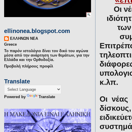
Οι ν
ιδιότη
των
ellinonea.blogspot.com
συμ
ΕΛΛΗΝΩΝ ΝΕΑ
Επιτρέ
Greece
Το παρόν ιστολόγιο δίνει τον δικό του αγώνα
τηλεοπτ
μέσα από την ανάρτηση των θεμάτων, για την
Ελλάδα και την Ορθοδοξία.
διάφορ
Προβολή πλήρους προφίλ
υπολογισ
κ.λπ.
Translate
Powered by
Translate
Οι νέας
δίσκους,
ειδικε
συστημάτ