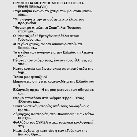
ΠΡΟΦΗΤΕΙΑ ΜΗΤΡΟΠΟΛΙΤΗ ΣΙΑΤΙΣΤΗΣ-ΘΑ
ΕΡΘΕΙ ΠΕΙΝΑ.(Vid)
Στην Αθήνα έκαναν το χατίρι των μουσουλμάνων,
ούτε...
"Μην αφήνετε την μειονότητα στο έλεος του
προξενείου"
"Ηφαίστειο απειλεί τη Σύμη", λέει Τούρκος
επιστήμο...
Ο "Νεοταξικός" Ερτογάν επιβάλλει στους
Τούρκους τη...
«Θα γίνει χαμός, αν δεν αναγνωριστούν τα
δικαιώματ...
Τα σχέδια των ανόμων για την Ελλάδα, τη λεκάνη
της...
Πέτυχαν τον στόχο τους, έκαναν τους έλληνες να
απα...
Κατασκοπεία και βίντεο γκέιμ σε στρατόπεδα της
Λήμ...
Τελικά μας ψεκάζουν!
Μαριονέτες οι ηγέτες κρατών.Μετα την Ελλάδα και
η ...
Ελληνικές αρχές: Η εισροή μεταναστών οδηγεί σε
κοι...
Θερμό επεισόδιο στις Φέρρες Έβρου: Ένας
Έλληνας κα...
Συγκλονιστικές ιστορίες από τους δολοφόνους
της νέ...
Δήμαρχος Καστοριάς στο Bloomberg: Θα κλείσω
τα σχο...
Φυλλάδιο του ΣΥΡΙΖΑ στα... τουρκικά κυκλοφορεί
στη...
Η…απάνθρωπη καταπίεση των «Τούρκων της
Δυτικής Θρά...