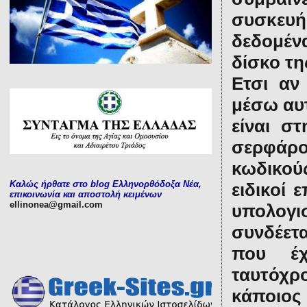
συσκευή
δεδομέν
δίσκο τη
Ετσι αν
μέσω αυτ
είναι σ
σερφάρου
κωδικούς
Καλώς ήρθατε στο blog Ελληνορθόδοξα Νέα,
ειδικοί 
επικοινωνία και αποστολή κειμένων
ellinonea@gmail.com
υπολογι
συνδέετα
που έχ
ταυτόχρ
κάποιος