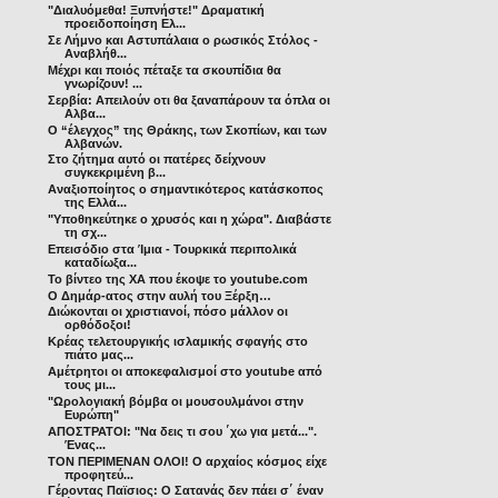
"Διαλυόμεθα! Ξυπνήστε!" Δραματική
προειδοποίηση Ελ...
Σε Λήμνο και Αστυπάλαια ο ρωσικός Στόλος -
Αναβλήθ...
Μέχρι και ποιός πέταξε τα σκουπίδια θα
γνωρίζουν! ...
Σερβία: Απειλούν οτι θα ξαναπάρουν τα όπλα οι
Αλβα...
O “έλεγχος” της Θράκης, των Σκοπίων, και των
Αλβανών.
Στο ζήτημα αυτό οι πατέρες δείχνουν
συγκεκριμένη β...
Αναξιοποίητος ο σημαντικότερος κατάσκοπος
της Ελλά...
"Υποθηκεύτηκε ο χρυσός και η χώρα". Διαβάστε
τη σχ...
Επεισόδιο στα Ίμια - Τουρκικά περιπολικά
καταδίωξα...
Το βίντεο της ΧΑ που έκοψε το youtube.com
Ο Δημάρ-ατος στην αυλή του Ξέρξη…
Διώκονται οι χριστιανοί, πόσο μάλλον οι
ορθόδοξοι!
Κρέας τελετουργικής ισλαμικής σφαγής στο
πιάτο μας...
Αμέτρητοι οι αποκεφαλισμοί στο youtube από
τους μι...
"Ωρολογιακή βόμβα οι μουσουλμάνοι στην
Ευρώπη"
ΑΠΟΣΤΡΑΤΟΙ: "Να δεις τι σου ΄χω για μετά...".
Ένας...
TON ΠΕΡΙΜΕΝΑΝ ΟΛΟΙ! Ο αρχαίος κόσμος είχε
προφητεύ...
Γέροντας Παϊσιος: Ο Σατανάς δεν πάει σ΄ έναν