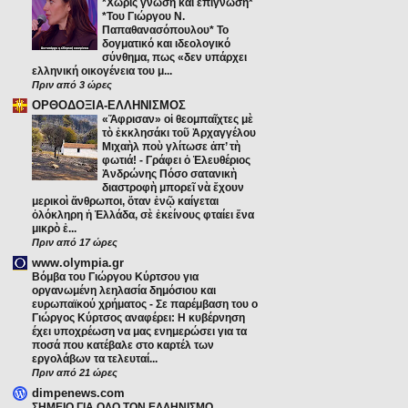
*Χωρίς γνώση και επίγνωση*
*Του Γιώργου Ν.
Παπαθανασόπουλου* Το
δογματικό και ιδεολογικό
σύνθημα, πως «δεν υπάρχει
ελληνική οικογένεια του μ...
Πριν από 3 ώρες
ΟΡΘΟΔΟΞΙΑ-ΕΛΛΗΝΙΣΜΟΣ
«Ἄφρισαν» οἱ θεομπαῖχτες μὲ
τὸ ἐκκλησάκι τοῦ Ἀρχαγγέλου
Μιχαὴλ ποὺ γλίτωσε ἀπ’ τὴ
φωτιά!
-
Γράφει ὁ Ἐλευθέριος
Ἀνδρώνης Πόσο σατανικὴ
διαστροφὴ μπορεῖ νὰ ἔχουν
μερικοὶ ἄνθρωποι, ὅταν ἐνῷ καίγεται
ὁλόκληρη ἡ Ἑλλάδα, σὲ ἐκείνους φταίει ἕνα
μικρὸ ἐ...
Πριν από 17 ώρες
www.olympia.gr
Βόμβα του Γιώργου Κύρτσου για
οργανωμένη λεηλασία δημόσιου και
ευρωπαϊκού χρήματος
-
Σε παρέμβαση του ο
Γιώργος Κύρτσος αναφέρει: Η κυβέρνηση
έχει υποχρέωση να μας ενημερώσει για τα
ποσά που κατέβαλε στο καρτέλ των
εργολάβων τα τελευταί...
Πριν από 21 ώρες
dimpenews.com
ΣΗΜΕΙΟ ΓΙΑ ΟΛΟ ΤΟΝ ΕΛΛΗΝΙΣΜΟ..