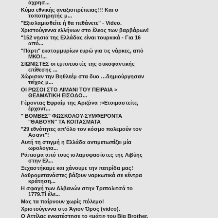
άχρησ...
Κύμα εθνικής αναξιοπρέπειας!!! Και ο
τοποτηρητής μ...
"Eξισλαμισθείτε ή θα πεθάνετε" - Video.
Χριστούγεννα ελλήνων στο έλεος των βαρβάρων!
"152 νησιά της Ελλάδας είναι τουρκικά - Για 16
από...
"Πάρτι" εκατομμυρίων ευρώ για τις νάρκες, από
ΜΚΟ!...
ΣΙΩΝΙΣΤΕΣ οι εμπνευστές της συκοφαντικής
επίθεσης ...
Χώρισαν την Βηθλεέμ στα δυο …δημιούργησαν
τείχος μ...
ΟΙ ΡΩΣΟΙ ΣΤΟ ΛΙΜΑΝΙ ΤΟΥ ΠΕΙΡΑΙΑ >
ΘΕΑΜΑΤΙΚΗ ΕΙΣΟΔΟ...
Γέροντας Εφραίμ της Αριζόνα :«Ετοιμαστείτε,
έρχοντ...
" ΒΟΜΒΕΣ" ΦΩΣΚΟΛΟΥ-ΣΥΜΦΕΡΟΝΤΑ
"ΘΑΒΟΥΝ" ΤΑ ΚΟΙΤΑΣΜΑΤΑ
"29 εθνότητες απ'όλο τον κόσμο πολεμούν τον
Ασαντ"!
Αυτή τη στιγμή η Ελλάδα αντιμετωπίζει μία
ωρολογια...
Ράπισμα από τους ισλαμοφασίστες της Λιβύης
στην Ελ...
Ξεχαστήκαμε και χάνουμε την πατρίδα μας!
Λαθρομετανάστες βάζουν ναρκωτικά σε κέντρα
κράτηση...
Η σφαγή των Αλβανών στην Τριπολιτσά το
1779.Tί έλε...
Μας τα παίρνουν χωρίς πόλεμο!
Χριστούγεννα στο Άγιον Όρος (video).
Ο Αττίλας εγκατέστησε το «μάτι» του Big Brother.