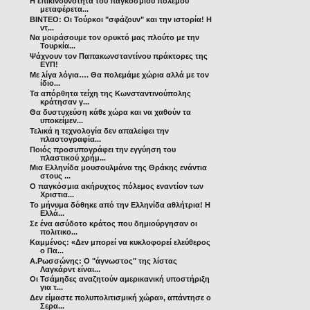
Η επικινδυνότητα του παγκοσμίου πολέμου
μεταφέρετα...
ΒΙΝΤΕΟ: Οι Τούρκοι "σφάζουν" και την ιστορία! Η
ντ...
Να μοιράσουμε τον ορυκτό μας πλούτο με την
Τουρκία...
Ψάχνουν τον Παπακωνσταντίνου πράκτορες της
ΕΥΠ!
Με λίγα λόγια…. Θα πολεμάμε χώρια αλλά με τον
ίδιο...
Τα απόρθητα τείχη της Κωνσταντινούπολης
κράτησαν γ...
Θα δυστυχεύση κάθε χώρα και να χαθούν τα
υποκείμεν...
Τελικά η τεχνολογία δεν απαλείφει την
πλαστογραφία...
Ποιός προσυπογράφει την εγγύηση του
πλαστικού χρήμ...
Μια Ελληνίδα μουσουλμάνα της Θράκης ενάντια
στους ...
Ο παγκόσμια ακήρυχτος πόλεμος εναντίον των
Χριστια...
Το μήνυμα δόθηκε από την Ελληνίδα αθλήτρια! Η
Ελλά...
Σε ένα ασύδοτο κράτος που δημιούργησαν οι
πολιτικο...
Καμμένος: «Δεν μπορεί να κυκλοφορεί ελεύθερος
ο Πα...
Α.Ρωσσώνης: Ο "άγνωστος" της λίστας
Λαγκάρντ είναι...
Οι Τσάμηδες αναζητούν αμερικανική υποστήριξη
για τ...
Δεν είμαστε πολυπολιτισμική χώρα», απάντησε ο
Σερα...