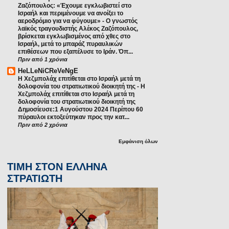
Ζαζόπουλος: «Έχουμε εγκλωβιστεί στο
Ισραήλ και περιμένουμε να ανοίξει το
αεροδρόμιο για να φύγουμε»
-
Ο γνωστός
λαϊκός τραγουδιστής Αλέκος Ζαζόπουλος,
βρίσκεται εγκλωβισμένος από χθες στο
Ισραήλ, μετά το μπαράζ πυραυλικών
επιθέσεων που εξαπέλυσε το Ιράν. Όπ...
Πριν από 1 χρόνια
HeLLeNiCReVeNgE
Η Χεζμπολάχ επιτίθεται στο Ισραήλ μετά τη
δολοφονία του στρατιωτικού διοικητή της
-
Η
Χεζμπολάχ επιτίθεται στο Ισραήλ μετά τη
δολοφονία του στρατιωτικού διοικητή της
Δημοσίευσε:1 Αυγούστου 2024 Περίπου 60
πύραυλοι εκτοξεύτηκαν προς την κατ...
Πριν από 2 χρόνια
Εμφάνιση όλων
ΤΙΜΗ ΣΤΟΝ ΕΛΛΗΝΑ
ΣΤΡΑΤΙΩΤΗ