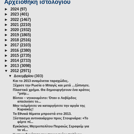
Αρχειοθήκη ιστολογίου
►
2024
(97)
►
2023
(401)
►
2022
(1467)
►
2021
(2210)
►
2020
(1932)
►
2019
(1865)
►
2018
(2516)
►
2017
(2103)
►
2016
(2380)
►
2015
(2735)
►
2014
(2733)
►
2013
(3098)
▼
2012
(2971)
▼
Δεκεμβρίου
(303)
Και το 2013 αναμένεται ταραχώδες.
Ξέχασε την Ρωσία ο Μπαγίς και μετά …ξύπνησε.
Πλαστικό χρήμα. Θα δημιουργήσουν ένα κράτος
‘’μαϊμ...
Βίντεο – ντοκουμέντο: Όταν ο Λοβέρδος
απειλούσε το...
Μην τολμήσετε να καταργήσετε την αργία της
Κυριακής!
Τα Εθνικά θέματα μπροστά στο 2013.
Ξέσπασμα αντιναυάρχου προς Στουρνάρα: «Το
φέρτε πί...
Εγκύκλιος Μητροπολίτου Πειραιώς Σεραφείμ για
το νέ...