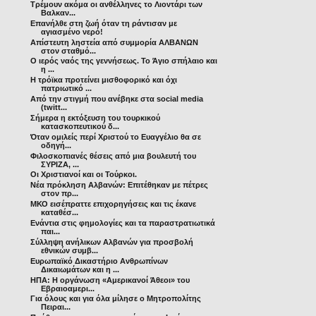
Τρέμουν ακόμα οι ανθέλληνες το Λιοντάρι των
Βαλκαν...
Επανήλθε στη ζωή όταν τη ράντισαν με
αγιασμένο νερό!
Απίστευτη ληστεία από συμμορία ΑΛΒΑΝΩΝ
στον σταθμό...
Ο ιερός ναός της γεννήσεως. Το Άγιο σπήλαιο και
η ...
Η τρόϊκα προτείνει μισθοφορικό και όχι
πατριωτικό ...
Από την στιγμή που ανέβηκε στα social media
(twitt...
Σήμερα η εκτόξευση του τουρκικού
κατασκοπευτικού δ...
Όταν ομιλείς περί Χριστού το Ευαγγέλιο θα σε
οδηγή...
Φιλοσκοπιανές θέσεις από μια βουλευτή του
ΣΥΡΙΖΑ, ...
Οι Χριστιανοί και οι Τούρκοι.
Νέα πρόκληση Αλβανών: Επιτέθηκαν με πέτρες
στον πρ...
ΜΚΟ εισέπραττε επιχορηγήσεις και τις έκανε
καταθέσ...
Ενάντια στις φημολογίες και τα παραστρατιωτικά
παι...
Σύλληψη ανήλικων Αλβανών για προσβολή
εθνικών συμβ...
Ευρωπαϊκό Δικαστήριο Ανθρωπίνων
Δικαιωμάτων και η ...
ΗΠΑ: Η οργάνωση «Αμερικανοί Άθεοι» του
Εβραιοαμερι...
Για όλους και για όλα μίλησε ο Μητροπολίτης
Πειραι...