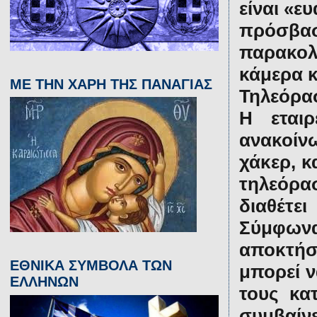
είναι «ε
πρόσβα
παρακολ
κάμερα κ
ΜΕ ΤΗΝ ΧΑΡΗ ΤΗΣ ΠΑΝΑΓΙΑΣ
Τηλεόρ
H εται
ανακοίνω
χάκερ, κ
τηλεόρα
διαθέτε
Σύμφωνα 
αποκτήσ
ΕΘΝΙΚΑ ΣΥΜΒΟΛΑ ΤΩΝ
μπορεί ν
ΕΛΛΗΝΩΝ
τους κα
συμβαίν