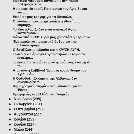
Πρόθεση «αποχριστιανοποίησης» «Ιερός
πόλεμος» στον...
Η προφητεία του Γ. Παίσιου για την Αγια Σοφια
και ...
Εφοδιασμός τροφής για τα δύσκολα.
Οι κίνδυνοι που αντιμετωπίζει η εθνική μας
κυριαρχ...
Το Καστελόριζο δεν είναι σκηνικό! Ας το
καταλάβουν...
Πάνω από 1 ΤΡΙΣ ευρώ μας χρωστάει η Γερμανία.
Ένα εφιαλτικά προφητικό άρθρο για την
Ελλάδα,γραμμ...
Ο Βενιζέλος, οι εβραίοι και η ΧΡΥΣΗ ΑΥΓΗ.
Τελικό ξεκαθάρισμα λογαριασμών - Ετοιμο το
ένταλμα...
Έρευνα: Τα ακραία καιρικά φαινόμενα, ένδειξη ότι
π...
Από εδώ η Σαββίνα! Ένα σύγχρονο θαύμα του
Αγίου Σά...
Η Ορθόδοξη Εκκλησία της Αλβανίας δεν
αναγνωρίζει τ...
Δημογραφική συρρίκνωση, κίνδυνος για το
Έθνος.
Προφητείες για Ελλάδα και Τουρκία.
►
Νοεμβρίου
(299)
►
Οκτωβρίου
(281)
►
Σεπτεμβρίου
(253)
►
Αυγούστου
(227)
►
Ιουλίου
(253)
►
Ιουνίου
(227)
►
Μαΐου
(144)