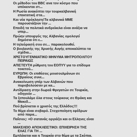
Οι μέθοδοι του BΒC ανα τον κόσμο που
υπόκεινται στ...
Η Ρωσία ανακόπτει την τουρκαλβανική
επεκτατική στα...
Kαι νέα πρόκληση!Τα αλβανικά ΜΜΕ
παρουσιάζουν την ...
Επειδή τα πολιτικά ανδρείκελα είναι ανάξια να
υπερ...
Πρώην υπουργός της Αλβανίας ομολογεί
δημόσια ότι ε...
Η τηλεόρασή σου σε… παρακολουθεί.
Ο βουλευτής της Χρυσής Αυγής αποκαλύπτει τα
σχέδια...
ΧΡΙΣΤΟΥΓΕΝΝΙΑΤΙΚΟ ΜΗΝΥΜΑ ΜΗΤΡΟΠΟΛΙΤΟΥ
ΠΕΙΡΑΙΩΣ
ΑΠΙΣΤΕΥΤΗ ρύθμιση του ΕΟΠΥΥ για το επίδομα
τοκετού...
ΕΥΡΩΠΗ: Οι επιθέσεις μουσουλμάνων σε
Εβραίους συνε...
Ανακοίνωση υπέρ των Αλβανών που
πυροβολούσαν με κα...
Αντίδραση στην δωρεά Φρεγατών σε Τουρκία,
οδηγούν ...
Τα ξεπουλάμε όλα στους τούρκους σε Θράκη και
Μακεδ...
Πού βρίσκεται ο χρυσός της Ελλάδος!!!
Το θέμα είναι σοβαρό. Στοχοποίηση εφέδρων
από παρα...
Παΐσιος: «Ο σατανάς οργιάζει και οι Ελληνες είναι
...
ΜΑΚΕΛΕΙΟ ΑΠΟΚΛΕΙΣΤΙΚΟ: ΕΠΙΧΕΙΡΗΣΗ ΤΗΣ
ΕΛΑΣ ΓΙΑ ΤΗ ...
Εμπλέκεται και η Τουρκία στο θέμα με τα Σκόπια.