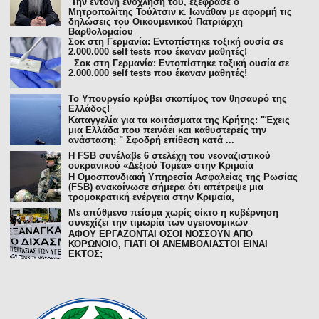
Την έντονη ενόχλησή του, εξέφρασε ο
Μητροπολίτης Τούλτσιν κ. Ιωνάθαν με αφορμή τις
δηλώσεις του Οικουμενικού Πατριάρχη
Βαρθολομαίου
Σοκ στη Γερμανία: Εντοπίστηκε τοξική ουσία σε
2.000.000 self tests που έκαναν μαθητές!
Σοκ στη Γερμανία: Εντοπίστηκε τοξική ουσία σε
2.000.000 self tests που έκαναν μαθητές!
To Υπουργείο κρύβει σκοπίμος τον θησαυρό της
Ελλάδος!
Καταγγελία για τα κοιτάσματα της Κρήτης: "Έχεις
μια Ελλάδα που πεινάει και καθυστερείς την
ανάσταση; " Σφοδρή επίθεση κατά ...
H FSB συνέλαβε 6 στελέχη του νεοναζιστικού
ουκρανικού «Δεξιού Τομέα» στην Κριμαία
Η Ομοσπονδιακή Υπηρεσία Ασφαλείας της Ρωσίας
(FSB) ανακοίνωσε σήμερα ότι απέτρεψε μια
τρομοκρατική ενέργεια στην Κριμαία,
Με απύθμενο πείσμα χωρίς οίκτο η κυβέρνηση
συνεχίζει την τιμωρία των υγειονομικών
ΑΦΟΥ ΕΡΓΑΖΟΝΤΑΙ ΟΣΟΙ ΝΟΣΣΟΥΝ ΑΠΟ
ΚΟΡΩΝΟΙΟ, ΓΙΑΤΙ ΟΙ ΑΝΕΜΒΟΛΙΑΣΤΟΙ ΕΙΝΑΙ
ΕΚΤΟΣ;