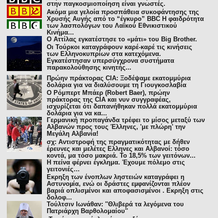
στην παγκοσμιοποίηση είναι γνωστές.
Ακόμα μια γελοία προσπάθεια συκοφάντησης της
Χρυσής Αυγής από το “έγκυρο” BBC Η φαιδρότητα
των λασπολόγων του Λαϊκού Εθνικιστικού
Κινήμα...
Ο Αττίλας εγκατέστησε το «μάτι» του Big Brother.
Οι Τούρκοι καταγράφουν καρέ-καρέ τις κινήσεις
των Ελληνοκυπρίων στα κατεχόμενα.
Εγκατέστησαν υπερσύγχρονα συστήματα
παρακολούθησης κινητής...
Πρώην πράκτορας CIA: Ξοδέψαμε εκατομμύρια
δολάρια για να διαλύσουμε τη Γιουγκοσλαβία
Ο Ρόμπερτ Μπάερ (Robert Baer), πρώην
πράκτορας της CIA και νυν συγγραφέας,
ισχυρίζεται ότι δαπανήθηκαν πολλά εκατομμύρια
δολάρια για να κα...
Γερμανική προπαγάνδα τρέφει το μίσος μεταξύ των
Αλβανών προς τους Έλληνες, 'με πλώρη' την
Μεγάλη Αλβανία!
σχ: Αντιστροφή της πραγματικότητας με δήθεν
έρευνες και μελέτες Ελληνες και Αλβανοί: τόσο
κοντά, μα τόσο μακριά. Το 18,5% των γειτόνων...
Η πείνα φέρνει έγκλημα. Έχουμε πόλεμο στις
γειτονιές…
Εκρηξη των ένοπλων ληστειών καταγράφει η
Αστυνοµία, ενώ οι δράστες εµφανίζονται πλέον
βαριά οπλισµένοι και αποφασισµένοι . Εκρηξη στις
δολοφ...
Τούλτσιν Ιωνάθαν: ''Θλιβερά τα λεγόμενα του
Πατριάρχη Βαρθολομαίου''