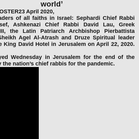
world’
STER23 April 2020,
eaders of all faiths in Israel: Sephardi Chief Rabbi
osef, Ashkenazi Chief Rabbi David Lau, Greek
I, the Latin Patriarch Archbishop Pierbattista
eikh Agel Al-Atrash and Druze Spiritual leader
e King David Hotel in Jerusalem on April 22, 2020.
rayed Wednesday in Jerusalem for the end of the
 the nation’s chief rabbis for the pandemic.