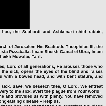
Lau, the Sephardi and Ashkenazi chief rabbis,
rch of Jerusalem His Beatitude Theophilos III; the
tista Pizzaballa; Imam Sheikh Gamal el Ubra; Imam
Sheikh Mowafaq Tarif.
ures, Lord of all generations, He arouses those who
he sick, opens the eyes of the blind and raises
with a bowed head, and with bent stature, and
 sick. Save, we beseech thee, O Lord. We entreat
ery to the sick, avert the plague from Your world.
ne and provided us with plenty, You have removed
ong-lasting disease – Help us.