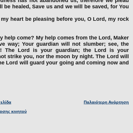
ndness has not abandoned us, therefore we plead
l be healed, Save us and we will be saved, for You
my heart be pleasing before you, O Lord, my rock
 my help come? My help comes from the Lord, Maker
ive way; Your guardian will not slumber; see, the
s! The Lord is your guardian; the Lord is your
not strike you, nor the moon by night. The Lord will
 The Lord will guard your going and coming now and
σελίδα
Παλαιότερη Ανάρτηση
οσης κινητού