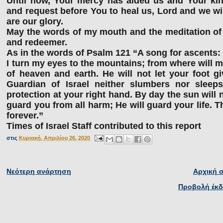
Until now, Your mercy has aided us and Your ki
and request before You to heal us, Lord and we wil
are our glory.
May the words of my mouth and the meditation of 
and redeemer.
As in the words of Psalm 121 “A song for ascents:
I turn my eyes to the mountains; from where will
of heaven and earth. He will not let your foot g
Guardian of Israel neither slumbers nor sleep
protection at your right hand. By day the sun will 
guard you from all harm; He will guard your life.
forever.”
Times of Israel Staff contributed to this report
στις
Κυριακή, Απριλίου 26, 2020
Νεότερη ανάρτηση
Αρχική 
Προβολή έκδ