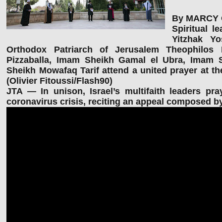
By MARCY O
Spiritual l
Yitzhak Y
Orthodox Patriarch of Jerusalem Theophilos II
Pizzaballa, Imam Sheikh Gamal el Ubra, Imam Sh
Sheikh Mowafaq Tarif attend a united prayer at th
(Olivier Fitoussi/Flash90)
JTA — In unison, Israel’s multifaith leaders p
coronavirus crisis, reciting an appeal composed by