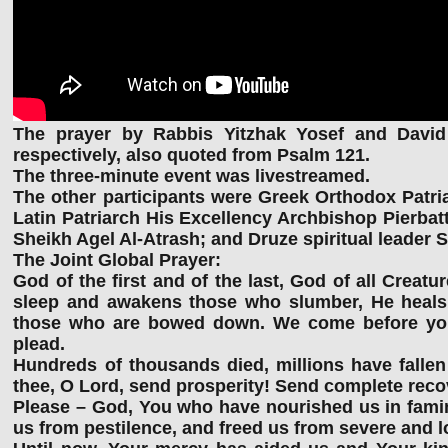
The prayer by Rabbis Yitzhak Yosef and David 
respectively, also quoted from Psalm 121.
The three-minute event was livestreamed.
The other participants were Greek Orthodox Patria
Latin Patriarch His Excellency Archbishop Pierbat
Sheikh Agel Al-Atrash; and Druze spiritual leader 
The Joint Global Prayer:
God of the first and of the last, God of all Creat
sleep and awakens those who slumber, He heals t
those who are bowed down. We come before you 
plead.
Hundreds of thousands died, millions have fallen
thee, O Lord, send prosperity! Send complete recov
Please – God, You who have nourished us in fami
us from pestilence, and freed us from severe and l