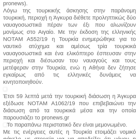
pronews).
Λόγω της τουρκικής άσκησης στην παράνομη
τουρκική, περιοχή η Άγκυρα διέθετε προληπτικώς δύο
ναυαγοσωστικά πέραν των έξι που αλωνίζουν
μονίμως στο Αιγαίο. Με την έκδοση της ελληνικής
ΝΟΤΑΜ Α552/19 η Τουρκία ενημερώθηκε για το
ναυτικό ατύχημα και αμέσως τρία τουρκικά
ναυαγοσωστικά και ένα ελικόπτερο έσπευσαν στην
περιοχή και διέσωσαν του ναυαγούς και τους
μετέφεραν στην Τουρκία, ενώ η Αθήνα δεν ζήτησε
εγκαίρως από τις ελληνικές δυνάμεις να
κινητοποιηθούν.
Έτσι 59 λεπτά μετά την τουρκική διάσωση η Άγκυρα
εξέδωσε ΝΟΤΑΜ Α1062/19 που επιβεβαιώνει την
διάσωση από τα τουρκικά μέσα και την οποία
παρουσιάζει το pronews.gr
Το παραπάνω περιστατικό δεν είναι μεμονωμένο.
Με τις ενέργειες αυτές η Τουρκία ετοιμάζει νομικό
φάκελο με στοιχεία για να αποδείξει ότι μόνον η