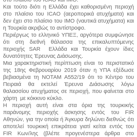
Και τούτο διότι η Eλλάδα έχει καθορισμένη περιοχή
στο πλαίσιο του ΙCΑΟ (αεροπορικά ατυχήματα) και
δεν έχει στο πλαίσιο του ΙΜΟ (ναυτικά ατυχήματα) και
η Τουρκία ακριβώς το αντίστροφο.
Περιέργως το ελληνικό ΥΠΕΞ, αργότερα συμφώνησε
ότι στη διεθνή θάλασσα της επικαλυπτόμενης
περιοχής SAR Ελλάδα και Τουρκία έχουν ίδιες
δυνατότητες Έρευνας Διάσωσης.
Μια χαρακτηριστική περίπτωση είναι το περιστατικό
της 18ης Φεβρουαρίου 2019 όταν η ΥΠΑ εξέδωσε
βεβιασμένα τη ΝΟΤΑΜ Α552/19 ότι το Κέντρο του
Πειραιά θα εκτελεί Έρευνα Διάσωσης λόγω
θαλασσίου ατυχήματος σε περιοχή, που φαίνεται στο
χάρτη με κόκκινο κύκλο.
Η περιοχή αυτή είναι στα όρια της τουρκικής
παράνομης περιοχής άσκησης εντός του FIR
Αθηνών, για την οποία ή Άγκυρα δηλώνει διεθνώς ότι
αποτελεί τουρκική επικράτεια γιατί κείται εντός του
FIR Κων/λης (βλέπε προγενέστερα άρθρα στο