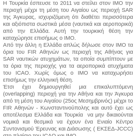
Η Τουρκία έσπευσε το 2011 να στείλει στον ΙΜΟ την
περιοχή μέχρι τη μέση του Αιγαίου ως περιοχή SAR
της Άγκυρας, ισχυριζόμενη ότι διαθέτει περισσότερα
και αξιόπιστα σωστικά μέσα (ναυτικά και αεροπορικά)
από την Ελλάδα. Αυτή την τουρκική θέση την
καταχώρησε επισήμως ο ΙΜΟ.
Από την άλλη η Ελλάδα απλώς δήλωσε στον ΙΜΟ τα
όρια του FIR Αθηνών ως περιοχή της Αθήνας για
SAR ναυτικών ατυχημάτων, τα οποία συμπίπτουν με
τα όρια της περιοχής για τα αεροπορικά ατυχήματα
του ICAO. Χωρίς όμως ο ΙΜΟ να καταχωρήσει
επισήμως την ελληνική θέση.
Έτσι έχει δημιουργηθεί μια επικαλυπτόμενη
(overlapping) περιοχή για την Αθήνα και την Άγκυρα
από τη μέση του Αιγαίου (25ος Μεσημβρινός) μέχρι το
FIR Αθηνών - Kωνσταντινούπολης και αυτό έχει ως
αποτέλεσμα Ελλάδα και Τουρκία να μην δικαιούνται
νομικά και θεσμικά να έχουν ένα Ενιαίο Κέντρο
Συντονισμού Έρευνας και Διάσωσης ( ΕΚΣΕΔ-JCCC)
στο πλαίσιο του ICAO και ΙΜΟ.