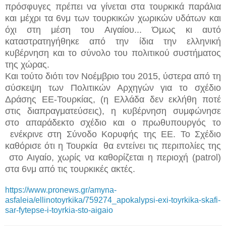
πρόσφυγες πρέπει να γίνεται στα τουρκικά παράλια
και μέχρι τα 6νμ των τουρκικών χωρικών υδάτων και
όχι στη μέση του Αιγαίου... Όμως κι αυτό
καταστρατηγήθηκε από την ίδια την ελληνική
κυβέρνηση και το σύνολο του πολιτικού συστήματος
της χώρας.
Και τούτο διότι τον Νοέμβριο του 2015, ύστερα από τη
σύσκεψη των Πολιτικών Αρχηγών για το σχέδιο
Δράσης ΕΕ-Τουρκίας, (η Ελλάδα δεν εκλήθη ποτέ
στις διαπραγματεύσεις), η κυβέρνηση συμφώνησε
στο απαράδεκτο σχέδιο και ο πρωθυπουργός το
ενέκρινε στη Σύνοδο Κορυφής της ΕΕ. Το Σχέδιο
καθόρισε ότι η Τουρκία θα εντείνει τις περιπολίες της
στο Αιγαίο, χωρίς να καθορίζεται η περιοχή (patrol)
στα 6νμ από τις τουρκικές ακτές.
https://www.pronews.gr/amyna-
asfaleia/ellinotoyrkika/759274_apokalypsi-exi-toyrkika-skafi-
sar-fytepse-i-toyrkia-sto-aigaio