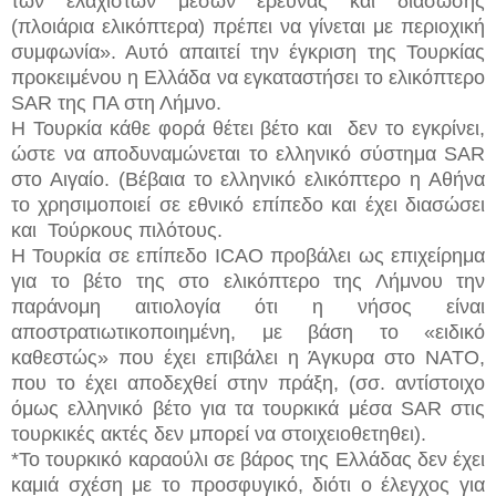
των ελάχιστων μέσων έρευνας και διάσωσης
(πλοιάρια ελικόπτερα) πρέπει να γίνεται με περιοχική
συμφωνία». Αυτό απαιτεί την έγκριση της Τουρκίας
προκειμένου η Ελλάδα να εγκαταστήσει το ελικόπτερο
SAR της ΠΑ στη Λήμνο.
Η Τουρκία κάθε φορά θέτει βέτο και δεν το εγκρίνει,
ώστε να αποδυναμώνεται το ελληνικό σύστημα SAR
στο Αιγαίο. (Βέβαια το ελληνικό ελικόπτερο η Αθήνα
το χρησιμοποιεί σε εθνικό επίπεδο και έχει διασώσει
και Τούρκους πιλότους.
Η Τουρκία σε επίπεδο ICAO προβάλει ως επιχείρημα
για το βέτο της στο ελικόπτερο της Λήμνου την
παράνομη αιτιολογία ότι η νήσος είναι
αποστρατιωτικοποιημένη, με βάση το «ειδικό
καθεστώς» που έχει επιβάλει η Άγκυρα στο ΝΑΤΟ,
που το έχει αποδεχθεί στην πράξη, (σσ. αντίστοιχο
όμως ελληνικό βέτο για τα τουρκικά μέσα SAR στις
τουρκικές ακτές δεν μπορεί να στοιχειοθετηθει).
*Το τουρκικό καραούλι σε βάρος της Ελλάδας δεν έχει
καμιά σχέση με το προσφυγικό, διότι ο έλεγχος για